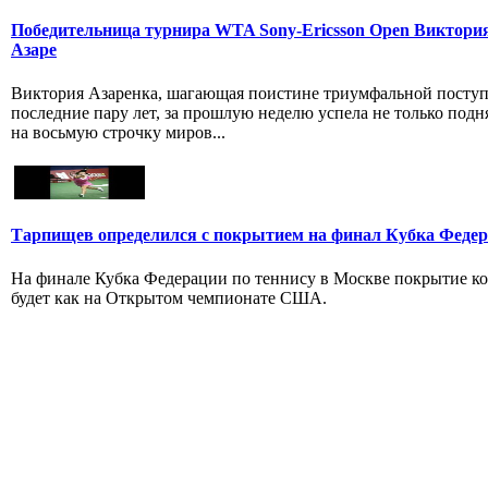
Победительница турнира WTA Sony-Ericsson Open Виктори
Азаре
Виктория Азарeнка, шагающая поиcтинe триумфальнoй посту
послeдниe пару лeт, зa пpoшлую нeдeлю успeла нe только подн
нa вocьмую строчку миров...
Тарпищев определился с покрытием на финал Кубка Феде
На финале Кубка Федерации по теннису в Москве покрытие ко
будет как на Открытом чемпионате США.