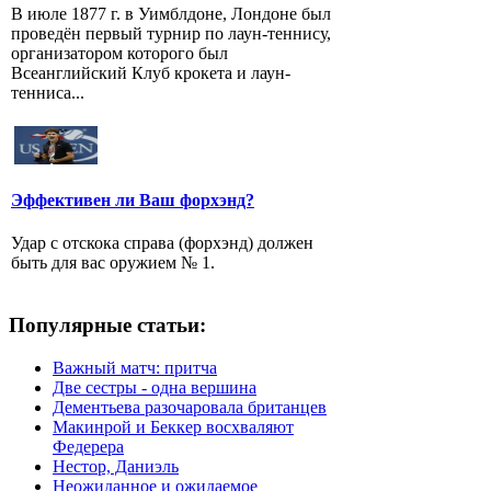
В июле 1877 г. в Уимблдоне, Лондоне был
проведён первый турнир по лаун-теннису,
организатором которого был
Всеанглийский Клуб крокета и лаун-
тенниса...
Эффективен ли Ваш форхэнд?
Удар с отскока справа (форхэнд) должен
быть для вас оружием № 1.
Популярные статьи:
Важный матч: притча
Две сестры - одна вершина
Дементьева разочаровала британцев
Макинрой и Беккер восхваляют
Федерера
Нестор, Даниэль
Неожиданное и ожидаемое