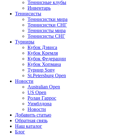
Теннисные клубы
Инвентарь
Теннисисты
Теннисистки мира
Теннисистки СНГ
Теннисисты мира
Теннисисты СНГ
Турниры
Кубок Дэвиса
Кубок Кремля
Кубок Федерации
Кубок Хопмана
Турнир Sony
St.Petersburg Open
Новости
Australian Open
US Open
Ролан Гаррос
Уимблдона
Новости
Добавить статью
Обратная связь
Наш каталог
Блог