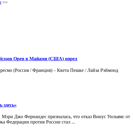
я
>>
ricsson Open в Майами (США) опред
ресмо (Россия / Франция) – Квета Пешке / Лайза Рэймонд
ь здесь»
Мэри Джо Фернандес призналась, что отказ Винус Уильямс от
ка Федерации против России стал ...