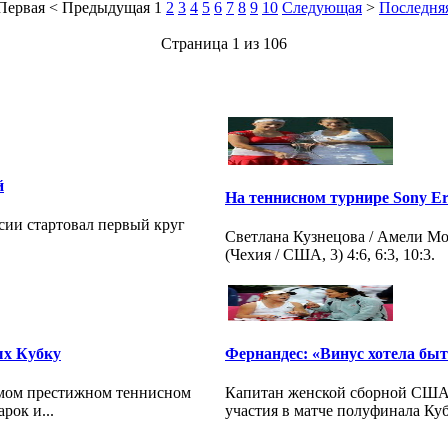
Первая
<
Предыдущая
1
2
3
4
5
6
7
8
9
10
Следующая
>
Последня
Страница 1 из 106
й
На теннисном турнире Sony E
сии стартовал первый круг
Светлана Кузнецова / Амели Мо
(Чехия / США, 3) 4:6, 6:3, 10:3.
ых Кубку
Фернандес: «Винус хотела быт
амом престижном теннисном
Капитан женской сборной США 
рок и...
участия в матче полуфинала Куб