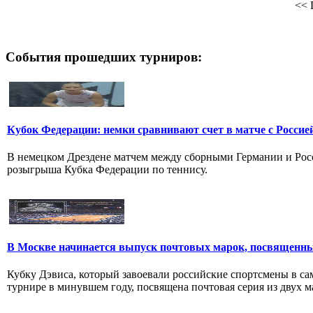
<<
События прошедших турниров:
Кубок Федерации: немки сравнивают счет в матче с Россие
В немецком Дрездене матчем между сборными Германии и Рос
розыгрыша Кубка Федерации по теннису.
В Москве начинается выпуск почтовых марок, посвященн
Кубку Дэвиса, который завоевали российские спортсмены в с
турнире в минувшем году, посвящена почтовая серия из двух ма