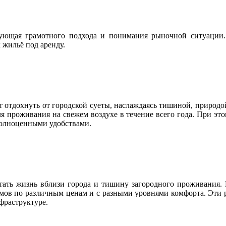
бующая грамотного подхода и понимания рыночной ситуации.
 жильё под аренду.
т отдохнуть от городской суеты, наслаждаясь тишиной, природо
для проживания на свежем воздухе в течение всего года. При 
 полноценными удобствами.
тать жизнь вблизи города и тишину загородного проживания.
мов по различным ценам и с разными уровнями комфорта. Эти р
фраструктуре.