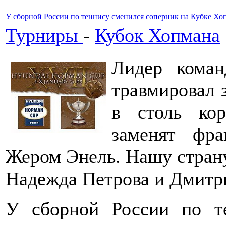
У сборной России по теннису сменился соперник на Кубке Хо
Турниры
-
Кубок Хопмана
Лидер кома
травмировал 
в столь кор
заменят фр
Жером Энель. Нашу страну
Надежда Петрова и Дмитр
У сборной России по т