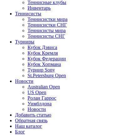
Теннисные клубы
Инвентарь
Теннисисты
Теннисистки мира
Теннисистки СНГ
Теннисисты мира
Теннисисты СНГ
Турниры
Кубок Дэвиса
Кубок Кремля
Кубок Федерации
Кубок Хопмана
Турнир Sony
St.Petersburg Open
Новости
Australian Open
US Open
Ролан Гаррос
Уимблдона
Новости
Добавить статью
Обратная связь
Наш каталог
Блог