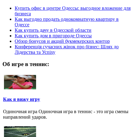
Купить офис в центре Одессы: выгодное вложение для
бизнеса
Как выгодно продать однокомнатную квартиру в
Одессе
Как купить дачу в Одесской области
Как купить дом в пригороде Одессы
Обзор бонусов и акций букмекерских контор
Конференція сучасних жінок про бізнес: Шлях до
Лідерства та Успіху
Об игре в теннис:
Как я вижу игру
Одиночная игра Одиночная игра в теннис - это игра смены
направлений ударов.