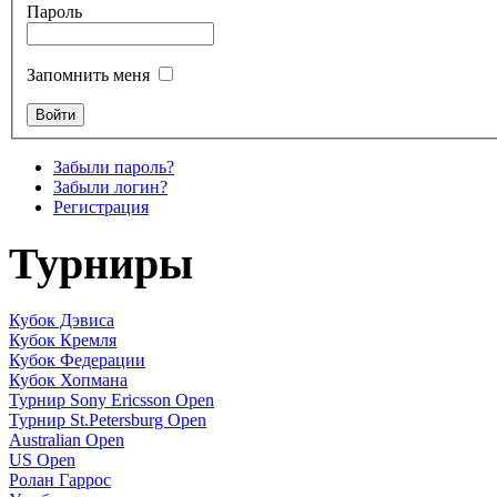
Пароль
Запомнить меня
Забыли пароль?
Забыли логин?
Регистрация
Турниры
Кубок Дэвиса
Кубок Кремля
Кубок Федерации
Кубок Хопмана
Турнир Sony Ericsson Open
Турнир St.Petersburg Open
Australian Open
US Open
Ролан Гаррос