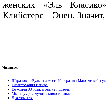
женских «Эль Класико
Клийстерс – Энен. Значит,
Читайте:
Шарапова: «Будь я на месте Изнера или Маю, меня бы уж
Гигантомания Изнера
Ее ждали 33 года, и она не подвела
Мы не умрем мучительною жизнью
Два момента