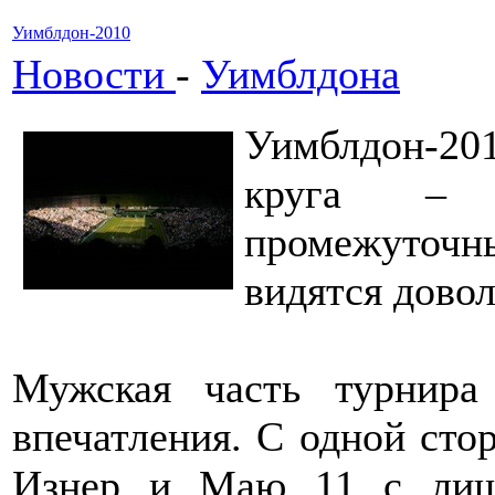
Уимблдон-2010
Новости
-
Уимблдона
Уимблдон-20
круга – 
промежуточны
видятся дово
Мужская часть турнира
впечатления. С одной сто
Изнер и Маю 11 с лиш