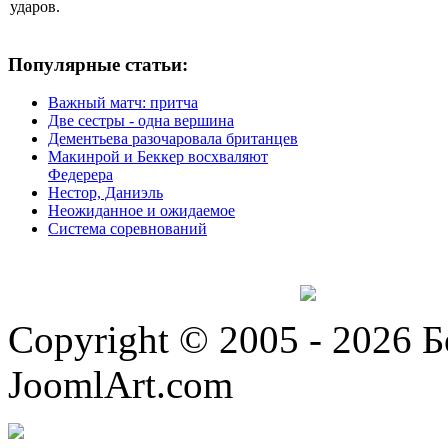
ударов.
Популярные статьи:
Важный матч: притча
Две сестры - одна вершина
Дементьева разочаровала британцев
Макинрой и Беккер восхваляют
Федерера
Нестор, Даниэль
Неожиданное и ожидаемое
Система соревнований
Copyright © 2005 - 2026 
JoomlArt.com