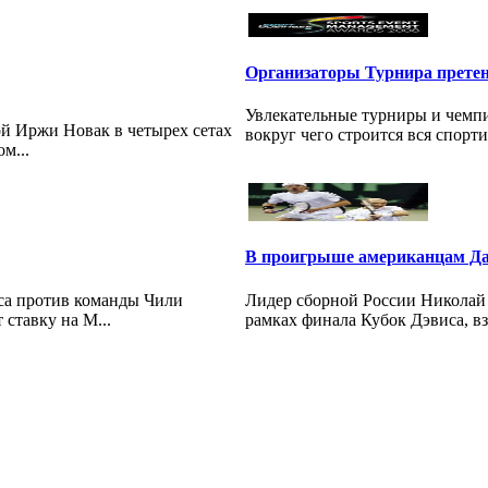
Организаторы Турнира претен
Увлекательные турниры и чемпи
ой Иржи Новак в четырех сетах
вокруг чего строится вся спорт
м...
В проигрыше американцам Да
са против команды Чили
Лидер сборной России Николай 
ставку на М...
рамках финала Кубок Дэвиса, в