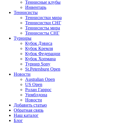
Теннисные клубы
Инвентарь
Теннисисты
Теннисистки мира
Теннисистки СНГ
Теннисисты мира
Теннисисты СНГ
Турниры
Кубок Дэвиса
Кубок Кремля
Кубок Федерации
Кубок Хопмана
Турнир Sony
St.Petersburg Open
Новости
Australian Open
US Open
Ролан Гаррос
Уимблдона
Новости
Добавить статью
Обратная связь
Наш каталог
Блог