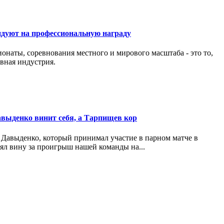
дуют на профессиональную награду
онаты, соревнования местного и мирового масштаба - это то,
ивная индустрия.
выденко винит себя, а Тарпищев кор
Давыденко, который принимал участие в парном матче в
зял вину за проигрыш нашей команды на...