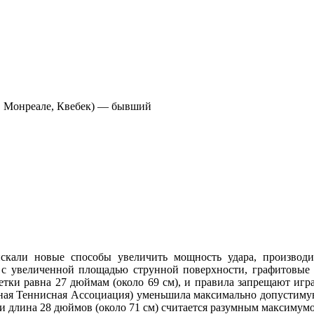
да в Монреале, Квебек) — бывший
 искали новые способы увеличить мощность удара, производ
 с увеличенной площадью струнной поверхности, графитовые 
етки равна 27 дюймам (около 69 см), и правила запрещают игр
ная Теннисная Ассоциация) уменьшила максимально допустимую 
и длина 28 дюймов (около 71 см) считается разумным максимум