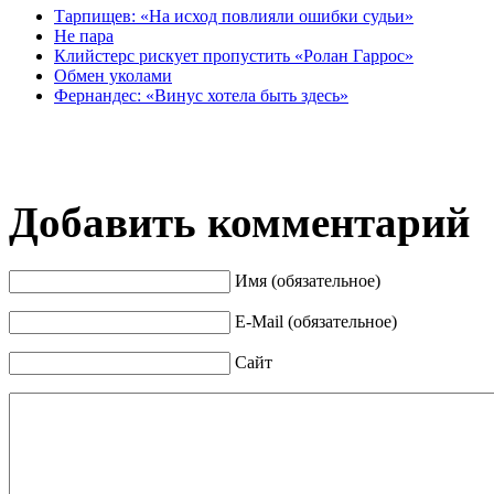
Тарпищев: «На исход повлияли ошибки судьи»
Не пара
Клийстерс рискует пропустить «Ролан Гаррос»
Обмен уколами
Фернандес: «Винус хотела быть здесь»
Добавить комментарий
Имя (обязательное)
E-Mail (обязательное)
Сайт