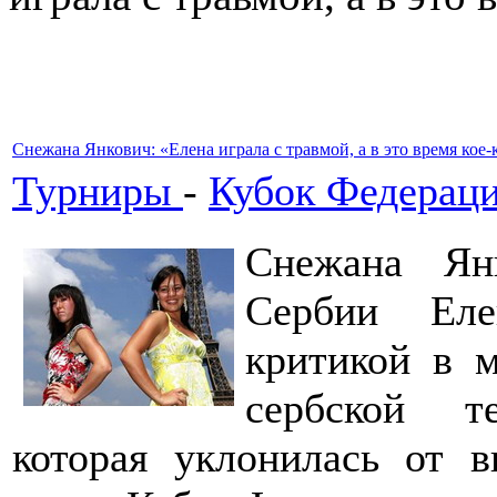
Снежана Янкович: «Елена играла с травмой, а в это время кое-
Турниры
-
Кубок Федерац
Снежана Ян
Сербии Еле
критикой в м
сербской т
которая уклонилась от 