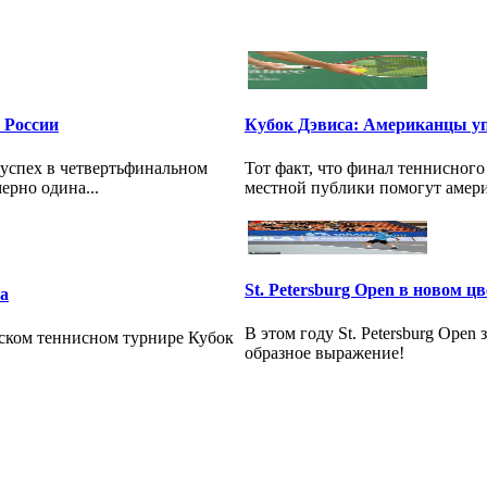
 России
Кубок Дэвиса: Американцы уп
успех в четвертьфинальном
Тот факт, что финал теннисного
рно одина...
местной публики помогут амери
St. Petersburg Open в новом цв
а
В этом году St. Petersburg Open
вском теннисном турнире Кубок
образное выражение!