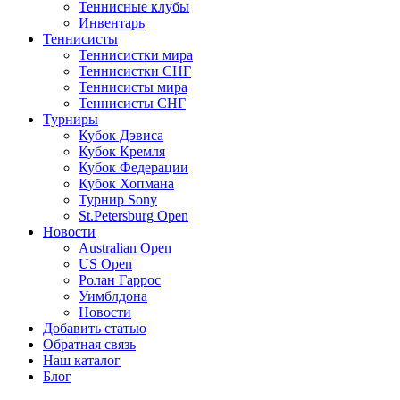
Теннисные клубы
Инвентарь
Теннисисты
Теннисистки мира
Теннисистки СНГ
Теннисисты мира
Теннисисты СНГ
Турниры
Кубок Дэвиса
Кубок Кремля
Кубок Федерации
Кубок Хопмана
Турнир Sony
St.Petersburg Open
Новости
Australian Open
US Open
Ролан Гаррос
Уимблдона
Новости
Добавить статью
Обратная связь
Наш каталог
Блог