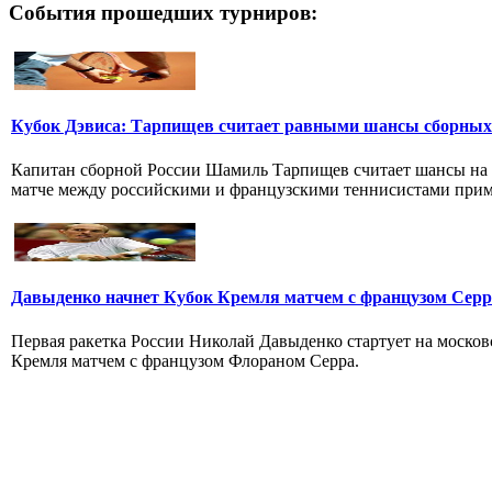
События прошедших турниров:
Кубок Дэвиса: Тарпищев считает равными шансы сборных
Капитан сборной России Шамиль Тарпищев считает шансы на 
матче между российскими и французскими теннисистами приме
Давыденко начнет Кубок Кремля матчем с французом Серр
Первая ракетка России Николай Давыденко стартует на моско
Кремля матчем с французом Флораном Серра.