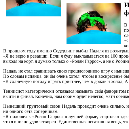
И
ф
В 
по
сл
«С
ко
В прошлом году именно Содерлинг выбил Надаля из розыгрыша
«Я не верю в реванши. Если я буду выкладываться на 100 проц
выходя на корт, я думаю только о «Ролан Гаррос», а не о Робин
Надаль не стал сравнивать свою прошлогоднюю игру с нынешней
По словам испанца, он бы очень хотел, чтобы в воскресенье бы
«В солнечную погоду играть приятнее, чем в дождь и холод. А 
Теннисист категорически отказался называть себя фаворитом 
выйти в финал. Конечно, нам обоим будет нелегко, матч обещ
Нынешний грунтовый сезон Надаль проводит очень сильно, не
ни одного сета соперникам.
«Я подошел к «Ролан Гаррос» в лучшей форме, стартовал здес
что я вполне удовлетворен. Единственная негативная вещь, что 