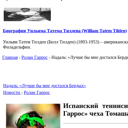
Биография Уильяма Татема Тилдена (William Tatem Tilden)
Уильям Татем Тилден (Билл Тилден) (1893-1953) – американски
Филадельфии.
Главная
-
Ролан Гаррос
- Надаль: «Лучше бы мне достался Берд
Надаль: «Лучше бы мне достался Бердых»
Новости
-
Ролан Гаррос
Испанский тенниси
Гаррос» чеха Томаша