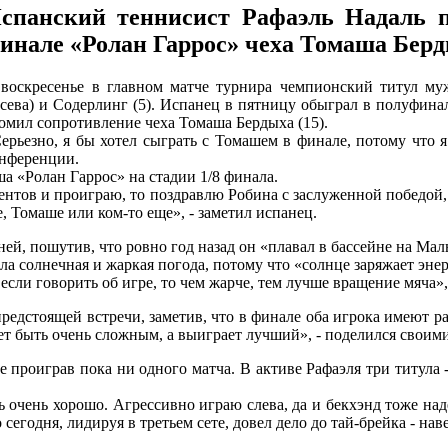
спанский теннисист Рафаэль Надаль п
инале «Ролан Гаррос» чеха Томаша Берды
воскресенье в главном матче турнира чемпионский титул му
сева) и Содерлинг (5). Испанец в пятницу обыграл в полуфина
омил сопротивление чеха Томаша Бердыха (15).
ерьезно, я бы хотел сыграть с Томашем в финале, потому что я
нференции.
 «Ролан Гаррос» на стадии 1/8 финала.
ентов и проиграю, то поздравлю Робина с заслуженной победой, п
е, Томаше или ком-то еще», - заметил испанец.
, пошутив, что ровно год назад он «плавал в бассейне на Мальо
ла солнечная и жаркая погода, потому что «солнце заряжает эне
если говорить об игре, то чем жарче, тем лучше вращение мяча»,
предстоящей встречи, заметив, что в финале оба игрока имеют 
ает быть очень сложным, а выиграет лучший», - поделился сво
 проиграв пока ни одного матча. В активе Рафаэля три титула 
ь очень хорошо. Агрессивно играю слева, да и бекхэнд тоже над
сегодня, лидируя в третьем сете, довел дело до тай-брейка - наве