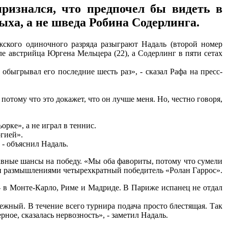
ризнался, что предпочел бы видеть в
ха, а не шведа Робина Содерлинга.
жского одиночного разряда разыграют Надаль (второй номер
ле австрийца Юргена Мельцера (22), а Содерлинг в пяти сетах
 обыгрывал его последние шесть раз», - сказал Рафа на пресс-
отому что это докажет, что он лучше меня. Но, честно говоря,
рке», а не играл в теннис.
ргией».
 - объяснил Надаль.
равные шансы на победу. «Мы оба фавориты, потому что сумели
ими размышлениями четырехкратный победитель «Ролан Гаррос».
- в Монте-Карло, Риме и Мадриде. В Париже испанец не отдал
ежный. В течение всего турнира подача просто блестящая. Так
рное, сказалась нервозность», - заметил Надаль.