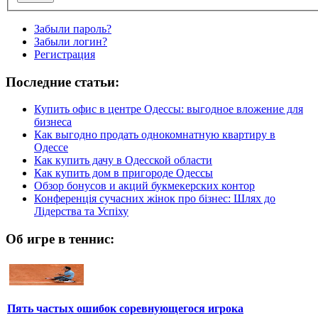
Забыли пароль?
Забыли логин?
Регистрация
Последние статьи:
Купить офис в центре Одессы: выгодное вложение для
бизнеса
Как выгодно продать однокомнатную квартиру в
Одессе
Как купить дачу в Одесской области
Как купить дом в пригороде Одессы
Обзор бонусов и акций букмекерских контор
Конференція сучасних жінок про бізнес: Шлях до
Лідерства та Успіху
Об игре в теннис:
Пять частых ошибок соревнующегося игрока