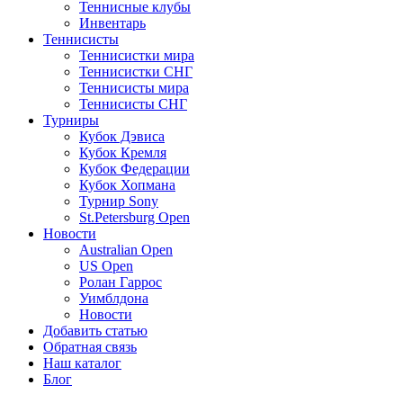
Теннисные клубы
Инвентарь
Теннисисты
Теннисистки мира
Теннисистки СНГ
Теннисисты мира
Теннисисты СНГ
Турниры
Кубок Дэвиса
Кубок Кремля
Кубок Федерации
Кубок Хопмана
Турнир Sony
St.Petersburg Open
Новости
Australian Open
US Open
Ролан Гаррос
Уимблдона
Новости
Добавить статью
Обратная связь
Наш каталог
Блог