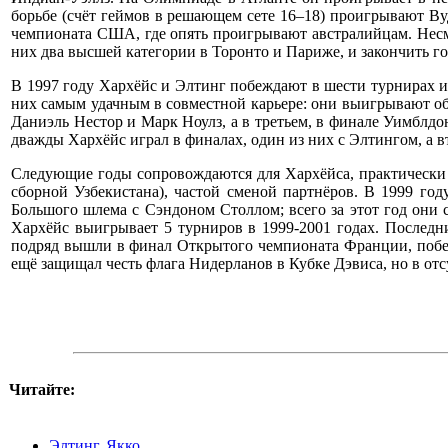
борьбе (счёт геймов в решающем сете 16–18) проигрывают Ву
чемпионата США, где опять проигрывают австралийцам. Несмо
них два высшей категории в Торонто и Париже, и закончить г
В 1997 году Хархёйс и Элтинг побеждают в шести турнирах и
них самым удачным в совместной карьере: они выигрывают оба
Даниэль Нестор и Марк Ноулз, а в третьем, в финале Уимблдон
дважды Хархёйс играл в финалах, один из них с Элтингом, а в
Следующие годы сопровождаются для Хархёйса, практически о
сборной Узбекистана), частой сменой партнёров. В 1999 г
Большого шлема с Сэндоном Столлом; всего за этот год они
Хархёйс выигрывает 5 турниров в 1999-2001 годах. Последн
подряд вышли в финал Открытого чемпионата Франции, побед
ещё защищал честь флага Нидерланов в Кубке Дэвиса, но в от
Читайте:
Элтинг, Якко