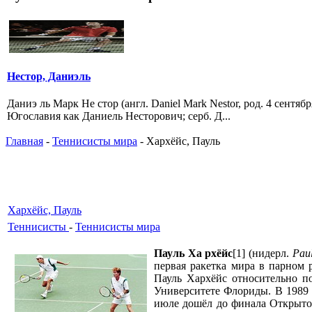
Нестор, Даниэль
Даниэ ль Марк Не стор (англ. Daniel Mark Nestor, род. 4 сентябр
Югославия как Даниель Несторович; серб. Д...
Главная
-
Теннисисты мира
- Хархёйс, Пауль
Хархёйс, Пауль
Теннисисты
-
Теннисисты мира
Пауль Ха рхёйс
[1] (нидерл.
Pau
первая ракетка мира в парном 
Пауль Хархёйс относительно по
Университете Флориды. В 1989 г
июле дошёл до финала Открытог