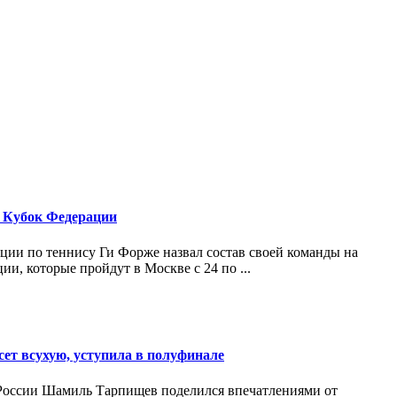
 Кубок Федерации
ии по теннису Ги Форже назвал состав своей команды на
и, которые пройдут в Москве с 24 по ...
ет всухую, уступила в полуфинале
России Шамиль Тарпищев поделился впечатлениями от