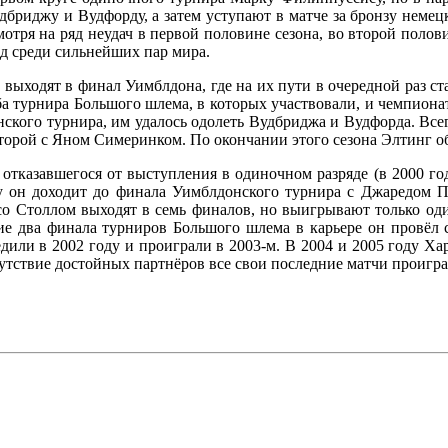
дбриджу и Вудфорду, а затем уступают в матче за бронзу немец
тря на ряд неудач в первой половине сезона, во второй полови
од среди сильнейших пар мира.
 выходят в финал Уимблдона, где на их пути в очередной раз с
 турнира Большого шлема, в которых участвовали, и чемпионат 
ского турнира, им удалось одолеть Вудбриджа и Вудфорда. Всег
торой с Яном Симеринком. По окончании этого сезона Элтинг об
тказавшегося от выступления в одиночном разряде (в 2000 год
оду он доходит до финала Уимблдонского турнира с Джаредом 
 со Столлом выходят в семь финалов, но выигрывают только 
ие два финала турниров Большого шлема в карьере он провёл
или в 2002 году и проиграли в 2003-м. В 2004 и 2005 году Ха
сутствие достойных партнёров все свои последние матчи проигра