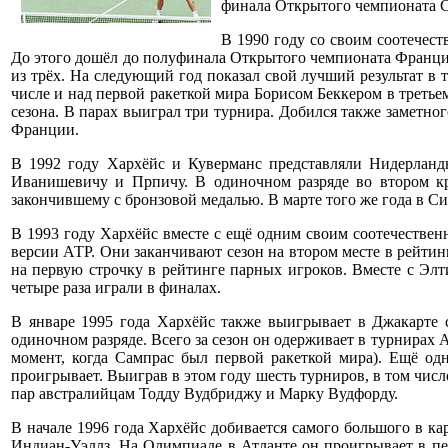
финала Открытого чемпионата С
В 1990 году со своим соотечес
До этого дошёл до полуфинала Открытого чемпионата Франции
из трёх. На следующий год показал свой лучший результат в
числе и над первой ракеткой мира Борисом Беккером в третье
сезона. В парах выиграл три турнира. Добился также заметно
Франции.
В 1992 году Хархёйс и Куверманс представляли Нидерланд
Иванишевичу и Прпичу. В одиночном разряде во втором к
закончившему с бронзовой медалью. В марте того же года в С
В 1993 году Хархёйс вместе с ещё одним своим соотечествен
версии АТР. Они заканчивают сезон на втором месте в рейтин
на первую строчку в рейтинге парных игроков. Вместе с Э
четыре раза играли в финалах.
В январе 1995 года Хархёйс также выигрывает в Джакарте 
одиночном разряде. Всего за сезон он одерживает в турнирах 
момент, когда Сампрас был первой ракеткой мира). Ещё од
проигрывает. Выиграв в этом году шесть турниров, в том чис
пар австралийцам Тодду Вудбриджу и Марку Вудфорду.
В начале 1996 года Хархёйс добивается самого большого в кар
Индиан-Уэллз. На Олимпиаде в Атланте он проигрывает в пе