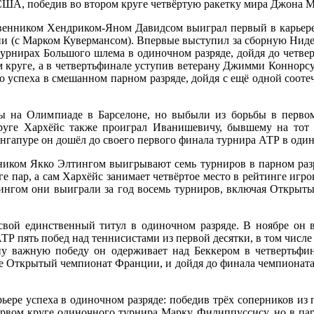
ША, победив во втором круге четвёртую ракетку мира Джона М
твенником Хендриком-Яном Давидсом выиграл первый в карьере 
 (с Марком Кувермансом). Впервые выступил за сборную Нидер
 турнирах Большого шлема в одиночном разряде, дойдя до чет
м круге, а в четвертьфинале уступив ветерану Джимми Коннорсу
го успеха в смешанном парном разряде, дойдя с ещё одной соо
ы на Олимпиаде в Барселоне, но выбыли из борьбы в первом
руге Хархёйс также проиграл Иванишевичу, бывшему на тот 
ингапуре он дошёл до своего первого финала турнира АТР в один
ником Якко Элтингом выигрывают семь турниров в парном разр
ге пар, а сам Хархёйс занимает четвёртое место в рейтинге игр
лтингом они выиграли за год восемь турниров, включая Откр
свой единственный титул в одиночном разряде. В ноябре он 
АТР пять побед над теннисистами из первой десятки, в том чис
ну важную победу он одерживает над Беккером в четвертьфи
ле Открытый чемпионат Франции, и дойдя до финала чемпионата
ьере успеха в одиночном разряде: победив трёх соперников из 
рвом круге одиночного турнира Марку Филиппуссису, но в пар