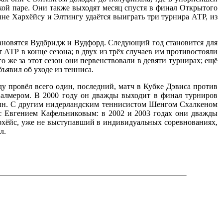
кой паре. Они также выходят месяц спустя в финал Открытого
не Хархёйсу и Элтингу удаётся выиграть три турнира АТР, из
тановятся Вудбридж и Вудфорд. Следующий год становится для
АТР в конце сезона; в двух из трёх случаев им противостояли
о же за этот сезон они первенствовали в девяти турнирах; ещё
ъявил об уходе из тенниса.
у провёл всего один, последний, матч в Кубке Дэвиса против
Палмером. В 2000 году он дважды выходит в финал турниров
один. С другим нидерландским теннисистом Шенгом Схалкеном
 с Евгением Кафельниковым: в 2002 и 2003 годах они дважды
рхёйс, уже не выступавший в индивидуальных соревнованиях,
л.