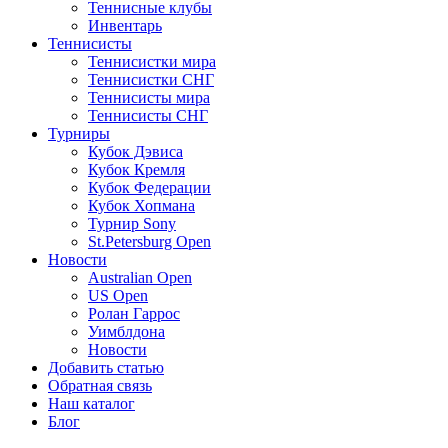
Теннисные клубы
Инвентарь
Теннисисты
Теннисистки мира
Теннисистки СНГ
Теннисисты мира
Теннисисты СНГ
Турниры
Кубок Дэвиса
Кубок Кремля
Кубок Федерации
Кубок Хопмана
Турнир Sony
St.Petersburg Open
Новости
Australian Open
US Open
Ролан Гаррос
Уимблдона
Новости
Добавить статью
Обратная связь
Наш каталог
Блог