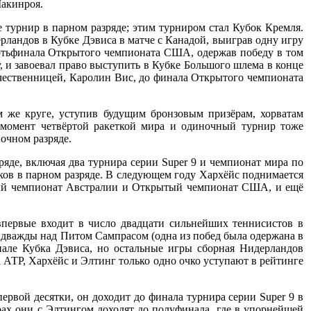
акинроя.
турнир в парном разряде; этим турниром стал Кубок Кремля.
ландов в Кубке Дэвиса в матче с Канадой, выиграв одну игру
вертьфинала Открытого чемпионата США, одержав победу в том
, и завоевал право выступить в Кубке Большого шлема в конце
течественницей, Каролин Вис, до финала Открытого чемпионата
 же круге, уступив будущим бронзовым призёрам, хорватам
момент четвёртой ракеткой мира и одиночный турнир тоже
очном разряде.
яде, включая два турнира серии Super 9 и чемпионат мира по
оков в парном разряде. В следующем году Хархёйс поднимается
ытый чемпионат Австралии и Открытый чемпионат США, и ещё
впервые входит в число двадцати сильнейших теннисистов в
ле дважды над Питом Сампрасом (одна из побед была одержана в
нале Кубка Дэвиса, но остальные игры сборная Нидерландов
 АТР, Хархёйс и Элтинг только одно очко уступают в рейтинге
первой десятки, он доходит до финала турнира серии Super 9 в
ах они с Элтингом доходят до полуфинала, где в упорнейшей