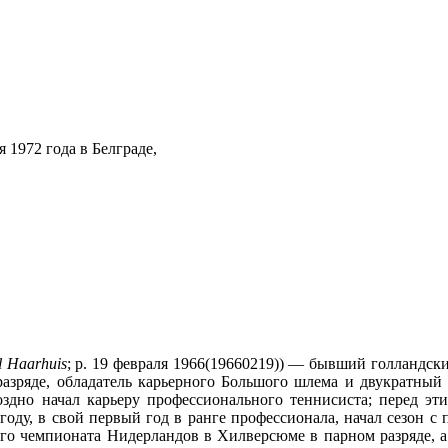
я 1972 года в Белграде,
l Haarhuis
; р. 19 февраля 1966(19660219)) — бывший голландск
разряде, обладатель карьерного Большого шлема и двукратный
здно начал карьеру профессионального теннисиста; перед эт
оду, в свой первый год в ранге профессионала, начал сезон с п
о чемпионата Нидерландов в Хилверсюме в парном разряде, а в