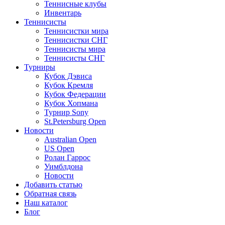
Теннисные клубы
Инвентарь
Теннисисты
Теннисистки мира
Теннисистки СНГ
Теннисисты мира
Теннисисты СНГ
Турниры
Кубок Дэвиса
Кубок Кремля
Кубок Федерации
Кубок Хопмана
Турнир Sony
St.Petersburg Open
Новости
Australian Open
US Open
Ролан Гаррос
Уимблдона
Новости
Добавить статью
Обратная связь
Наш каталог
Блог