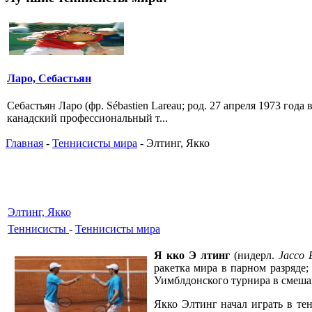
Ларо, Себастьян
Себастьян Ларо (фр. Sébastien Lareau; род. 27 апреля 1973 го
канадский профессиональный т...
Главная
-
Теннисисты мира
- Элтинг, Якко
Элтинг, Якко
Теннисисты
-
Теннисисты мира
Я кко Э лтинг
(нидерл.
Jacco E
ракетка мира в парном разряде
Уимблдонского турнира в смеша
Якко Элтинг начал играть в те