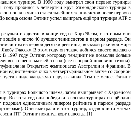
нальном турнире. В 1990 году выиграл свои первые турниры
91 году пробился в четвёртый круг Уимблдонского турнира в
е он попал в число ста сильнейших теннисистов после первого
До конца сезона Элтинг успел выиграть ещё три турнира АТР с
езультатов достиг в конце года с Хархёйсом, с которым они
 вошёл в число 40 лучших теннисистов в парном разряде. Он
еннисистом из первой десятки рейтинга, восьмой ракеткой мира
Якобу Гласеку. В этом году он также добился своего высшего
 В 1997 году Элтинг, которому тендинит не позволял больше
дя всего шесть матчей за год (все в первой половине сезона).
 полуфинала на Открытых чемпионатах Австралии и Франции. В
рной единственное очко в четвертьфинальном матче со сборной
 пустив нидерландскую пару в финал. Тем не менее, Элтинг
л в турнирах Большого шлема, затем выигрывает с Хархёйсом
р. Всего за год они победили в восьми турнирах и ещё один
г подошёл единоличным лидером рейтинга в парном разряде
ртнёрами). Они выиграли и этот турнир, отдав в пяти матчах
версии ITF, Элтинг покинул корт навсегда.[1]