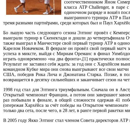
соотечественником Яном Симер
класса ATP Challenger, в паре
одиночном разряде и вошёл посл
выигранного турнира АТР в Пале
тремя разными партнёрами, среди которых был и Паул Хархёйс
Бо льшую часть следующего сезона Элтинг провёл с Кемперс
выиграли турнир в Скенектади и дошли до четвертьфинала О
также выиграл в Манчестере свой первый турнир АТР в одиночн
Карелом Новачеком. В феврале он провёл свой первый матч з
успеха в миксте, выйдя с Мириам Ореманс в финал Уимблдон
играть одновременно «на два фронта»,[1] практически полност
Результат не заставил себя ждать: за год они с Хархёйсом 
командном Кубке мира они снова выигрывают все свои матчи (
США, победив Рика Лича и Джонатана Старка. Позже, в пол
возвращается в десятку сильнейших и заканчивает сезон на чет
1998 год стал для Элтинга триумфальным. Сначала он в Авс
Открытый чемпионат Франции, а потом они завершают завоев
раз побывали в финале, в общей сложности одержав 41 по
(опережая Хархёйса за счёт победы на Открытом чемпионате 
только два сета, после чего, в 28 лет, в ранге первой ракетки
В 2005 году Якко Элтинг стал членом Совета директоров АТР к