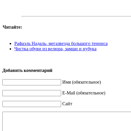
Читайте:
Рафаэль Надаль- мегазвезда большого тенниса
Чистка обуви из велюра, замши и нубука
Добавить комментарий
Имя (обязательное)
E-Mail (обязательное)
Сайт