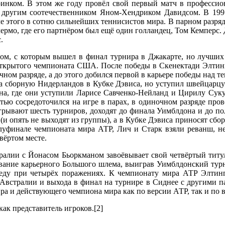
инком. В этом же году провёл свой первый матч в профессио
 с другим соотечественником Яном-Хендриком Давидсом. В 19
е этого в сотню сильнейших теннисистов мира. В парном разряд
рмо, где его партнёром был ещё один голландец, Том Кемперс. 
.
ом, с которым вышел в финал турнира в Джакарте, но лучших р
ткрытого чемпионата США. После победы в Скенектади Элтинг
ом разряде, а до этого добился первой в карьере победы над т
а сборную Нидерландов в Кубке Дэвиса, но уступил швейцарцу 
а, где они уступили Ларисе Савченко-Нейланд и Цирилу Суку.
ью сосредоточился на игре в парах, в одиночном разряде прове
выигрывают шесть турниров, доходят до финала Уимблдона и до
и опять не выходят из группы), а в Кубке Дэвиса приносят сбо
уфинале чемпионата мира АТР, Лич и Старк взяли реванш, не
вёртом месте.
тралии с Йонасом Бьоркманом завоёвывает свой четвёртый титу
ание карьерного Большого шлема, выиграв Уимблдонский турни
беду при четырёх поражениях. К чемпионату мира АТР Элтин
Австралии и выхода в финал на турнире в Сиднее с другими па
 мира и действующего чемпиона мира как по версии АТР, так и по 
ак представитель игроков.[2]