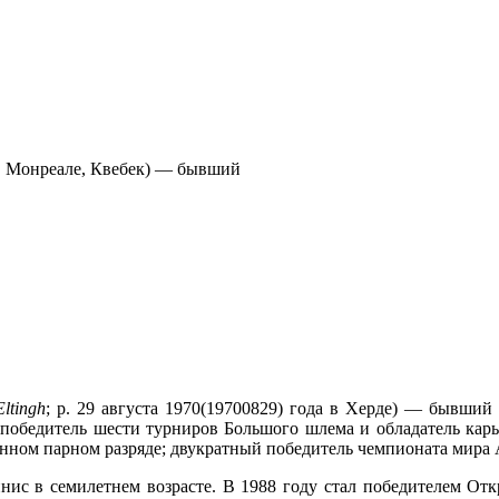
да в Монреале, Квебек) — бывший
ltingh
; р. 29 августа 1970(19700829) года в Херде) — бывши
; победитель шести турниров Большого шлема и обладатель кар
нном парном разряде; двукратный победитель чемпионата мира 
ннис в семилетнем возрасте. В 1988 году стал победителем От