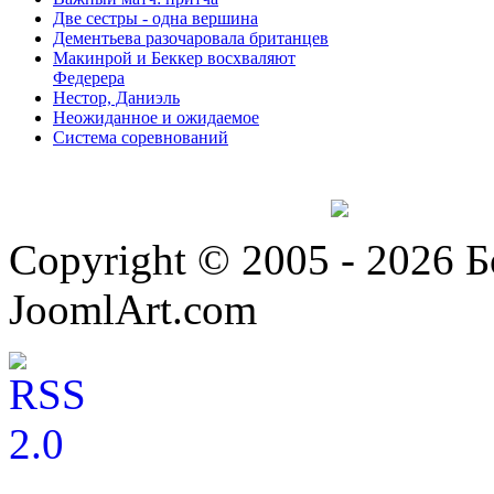
Две сестры - одна вершина
Дементьева разочаровала британцев
Макинрой и Беккер восхваляют
Федерера
Нестор, Даниэль
Неожиданное и ожидаемое
Система соревнований
Copyright © 2005 - 2026 
JoomlArt.com