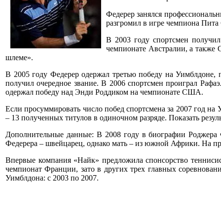
Федерер занялся профессиональны
разгромил в игре чемпиона Пита
В 2003 году спортсмен получил
чемпионате Австралии, а также 
шлеме».
В 2005 году Федерер одержал третью победу на Уимблдоне,
получил очередное звание. В 2006 спортсмен проиграл Рафа
одержал победу над Энди Роддиком на чемпионате США.
Если просуммировать число побед спортсмена за 2007 год на
– 13 полученных титулов в одиночном разряде. Показать резу
Дополнительные данные: В 2008 году в биографии Роджера Ф
Федерера – швейцарец, однако мать – из южной Африки. На пр
Впервые компания «Найк» предложила спонсорство теннисисту
чемпионат Франции, зато в других трех главных соревновани
Уимблдона: с 2003 по 2007.