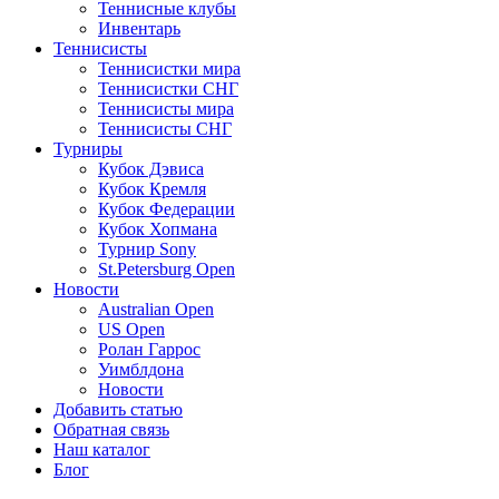
Теннисные клубы
Инвентарь
Теннисисты
Теннисистки мира
Теннисистки СНГ
Теннисисты мира
Теннисисты СНГ
Турниры
Кубок Дэвиса
Кубок Кремля
Кубок Федерации
Кубок Хопмана
Турнир Sony
St.Petersburg Open
Новости
Australian Open
US Open
Ролан Гаррос
Уимблдона
Новости
Добавить статью
Обратная связь
Наш каталог
Блог