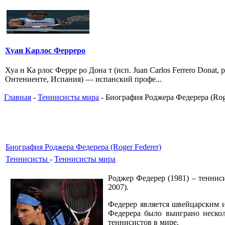
Хуан Карлос Ферреро
Хуа н Ка рлос Ферре ро Дона т (исп. Juan Carlos Ferrero Donat, 
Онтениенте, Испания) — испанский профе...
Главная
-
Теннисисты мира
- Биография Роджера Федерера (Roge
Биография Роджера Федерера (Roger Federer)
Теннисисты
-
Теннисисты мира
Роджер Федерер (1981) – тенниси
2007).
Федерер является швейцарским и
Федерера было выиграно неско
теннисистов в мире.