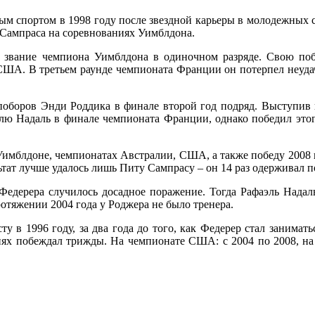
м спортом в 1998 году после звездной карьеры в молодежных с
 Сампраса на соревнованиях Уимблдона.
 звание чемпиона Уимблдона в одиночном разряде. Свою побе
США. В третьем раунде чемпионата Франции он потерпел неуда
 поборов Энди Роддика в финале второй год подряд. Выступи
элю Надаль в финале чемпионата Франции, однако победил это
 Уимблдоне, чемпионатах Австралии, США, а также победу 2008 
льтат лучше удалось лишь Питу Сампрасу – он 14 раз одерживал 
едерера случилось досадное поражение. Тогда Рафаэль Надал
отяжении 2004 года у Роджера не было тренера.
 в 1996 году, за два года до того, как Федерер стал занима
ях побеждал трижды. На чемпионате США: с 2004 по 2008, на 