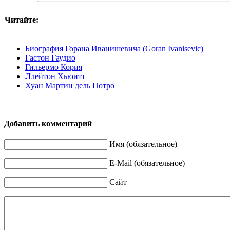
Читайте:
Биография Горана Иванишевича (Goran Ivanisevic)
Гастон Гаудио
Гильермо Кория
Ллейтон Хьюитт
Хуан Мартин дель Потро
Добавить комментарий
Имя (обязательное)
E-Mail (обязательное)
Сайт