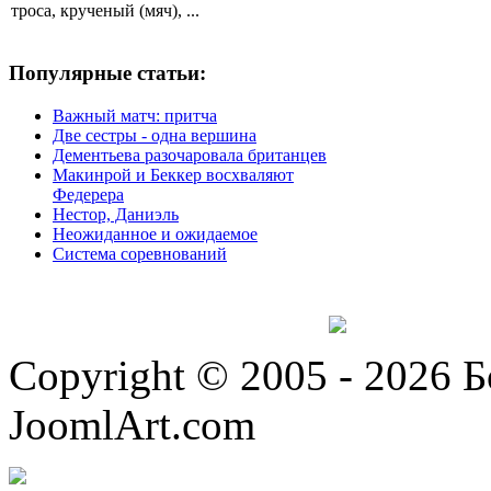
троса, крученый (мяч), ...
Популярные статьи:
Важный матч: притча
Две сестры - одна вершина
Дементьева разочаровала британцев
Макинрой и Беккер восхваляют
Федерера
Нестор, Даниэль
Неожиданное и ожидаемое
Система соревнований
Copyright © 2005 - 2026 
JoomlArt.com