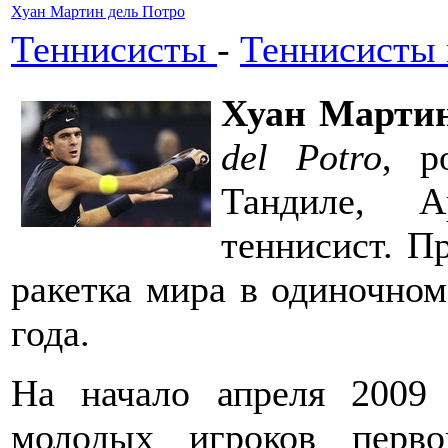
Хуан Мартин дель Потро
Теннисисты
-
Теннисисты
Хуан Мартин
del Potro
, р
Тандиле, А
теннисист. П
ракетка мира в одиночном
года.
На начало апреля 2009
молодых игроков перв