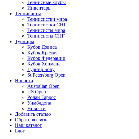
Теннисные клубы
Инвентарь
Теннисисты
Теннисистки мира
Теннисистки СНГ
Теннисисты мира
Теннисисты СНГ
Турниры
Кубок Дэвиса
Кубок Кремля
Кубок Федерации
Кубок Хопмана
Турнир Sony
St.Petersburg Open
Новости
Australian Open
US Open
Ролан Гаррос
Уимблдона
Новости
Добавить статью
Обратная связь
Наш каталог
Блог