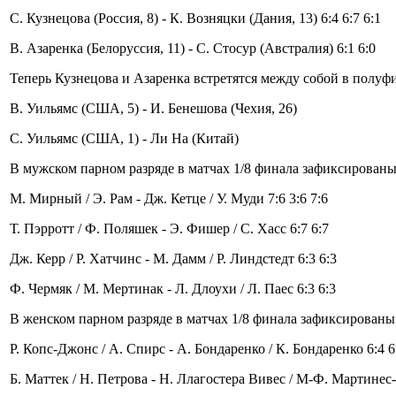
С. Кузнецова (Россия, 8) - К. Возняцки (Дания, 13) 6:4 6:7 6:1
В. Азаренка (Белоруссия, 11) - С. Стосур (Австралия) 6:1 6:0
Теперь Кузнецова и Азаренка встретятся между собой в полуф
В. Уильямс (США, 5) - И. Бенешова (Чехия, 26)
С. Уильямс (США, 1) - Ли На (Китай)
В мужском парном разряде в матчах 1/8 финала зафиксированы 
М. Мирный / Э. Рам - Дж. Кетце / У. Муди 7:6 3:6 7:6
Т. Пэрротт / Ф. Поляшек - Э. Фишер / С. Хасс 6:7 6:7
Дж. Керр / Р. Хатчинс - М. Дамм / Р. Линдстедт 6:3 6:3
Ф. Чермяк / М. Мертинак - Л. Длоухи / Л. Паес 6:3 6:3
В женском парном разряде в матчах 1/8 финала зафиксированы 
Р. Копс-Джонс / А. Спирс - А. Бондаренко / К. Бондаренко 6:4 6
Б. Маттек / Н. Петрова - Н. Ллагостера Вивес / М-Ф. Мартинес-