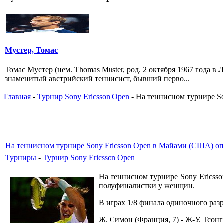
Мустер, Томас
Томас Мустер (нем. Thomas Muster, род. 2 октября 1967 года в
знаменитый австрийский теннисист, бывший перво...
Главная
-
Турнир Sony Ericsson Open
- На теннисном турнире S
На теннисном турнире Sony Ericsson Open в Майами (США) о
Турниры
-
Турнир Sony Ericsson Open
На теннисном турнире Sony Ericss
полуфиналистки у женщин.
В играх 1/8 финала одиночного раз
Ж. Симон (Франция, 7) - Ж-У. Тсонга