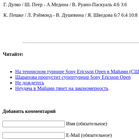
Г. Дулко / Ш. Пеер - А.Медина / В. Руано-Паскуаль 4:6 3:6
К. Пешке / Л. Рэймонд - В. Душевина / Я. Шведова 6:7 6:4 10:8
Читайте:
На теннисном турнире Sony Ericsson Open в Майами (США
Шарапова пропустит супертурнир Sony Ericsson Open
Не дождетесь
Неудача в Майами тянет на закономерность
Добавить комментарий
Имя (обязательное)
E-Mail (обязательное)