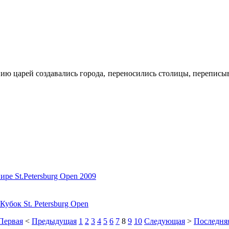
ию царей создавались города, переносились столицы, переписы
е St.Petersburg Open 2009
бок St. Petersburg Open
Первая
<
Предыдущая
1
2
3
4
5
6
7
8
9
10
Следующая
>
Последня