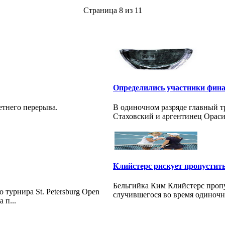
Страница 8 из 11
Определились участники фин
етнего перерыва.
В одиночном разряде главный т
Стаховский и аргентинец Ораси
Клийстерс рискует пропустит
Бельгийка Ким Клийстерс пропу
урнира St. Petersburg Open
случившегося во время одиночн
 п...