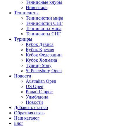
Теннисные клубы
Инвентарь
Теннисисты
Теннисистки мира
Теннисистки СНГ
Теннисисты мира
Теннисисты СНГ
Турниры
Кубок Дэвиса
Кубок Кремля
Кубок Федерации
Кубок Хопмана
Турнир Sony
St.Petersburg Open
Новости
Australian Open
US Open
Ролан Гаррос
Уимблдона
Новости
Добавить статью
Обратная связь
Наш каталог
Блог