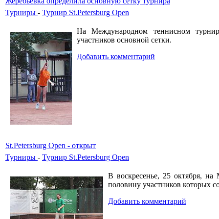
Жеребьевка определила основную сетку турнира
Турниры
-
Турнир St.Petersburg Open
На Международном теннисном турнире 
участников основной сетки.
Добавить комментарий
St.Petersburg Open - открыт
Турниры
-
Турнир St.Petersburg Open
В воскресенье, 25 октября, на
половину участников которых с
Добавить комментарий