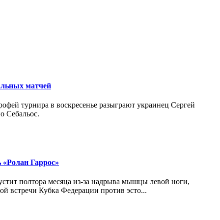
альных матчей
рофей турнира в воскресенье разыграют украинец Сергей
о Себальос.
ь «Ролан Гаррос»
стит полтора месяца из-за надрыва мышцы левой ноги,
ой встречи Кубка Федерации против эсто...