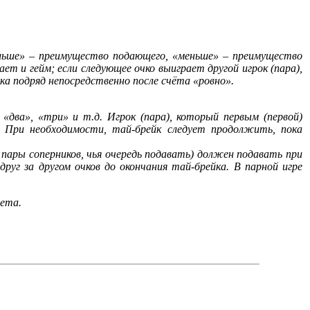
больше» – преимущество подающего, «меньше» – преимущество
ает и гейм; если следующее очко выиграет другой игрок (пара),
ка подряд непосредственно после счёта «ровно».
«два», «три» и т.д. Игрок (пара), который первым (первой)
). При необходимости, тай-брейк следует продолжить, пока
к пары соперников, чья очередь подавать) должен подавать при
уг за другом очков до окончания тай-брейка. В парной игре
сета.