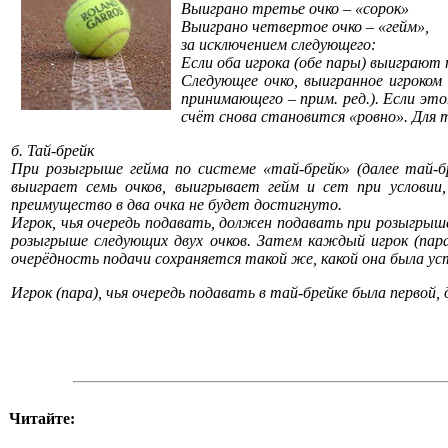
Выиграно третье очко – «сорок»
Выиграно четвертое очко – «гейм»,
за исключением следующего:
Если оба игрока (обе пары) выиграют 
Следующее очко, выигранное игроком
принимающего –
прим.
ред.)
. Если это
счёт снова становится «ровно». Для т
б. Тай-брейк
При розыгрыше гейма по системе «тай-брейк» (далее тай-бр
выиграет семь очков, выигрывает гейм и сет при условии,
преимущество в два очка не будет достигнуто.
Игрок, чья очередь подавать, должен подавать при розыгрыше 
розыгрыше следующих двух очков. Затем каждый игрок (пара
очерёдность подачи сохраняется такой же, какой она была ус
Игрок (пара), чья очередь подавать в тай-брейке была первой
Читайте: