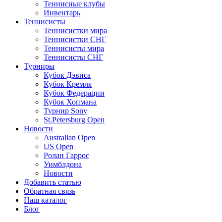
Теннисные клубы
Инвентарь
Теннисисты
Теннисистки мира
Теннисистки СНГ
Теннисисты мира
Теннисисты СНГ
Турниры
Кубок Дэвиса
Кубок Кремля
Кубок Федерации
Кубок Хопмана
Турнир Sony
St.Petersburg Open
Новости
Australian Open
US Open
Ролан Гаррос
Уимблдона
Новости
Добавить статью
Обратная связь
Наш каталог
Блог