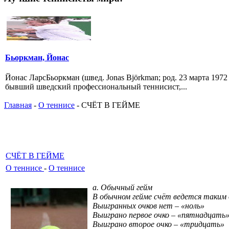
Бьоркман, Йонас
Йонас ЛарсБьоркман (швед. Jonas Björkman; род. 23 марта 197
бывший шведский профессиональный теннисист,...
Главная
-
О теннисе
- СЧЁТ В ГЕЙМЕ
СЧЁТ В ГЕЙМЕ
О теннисе
-
О теннисе
а. Обычный гейм
В обычном гейме счёт ведется таким 
Выигранных очков нет – «ноль»
Выиграно первое очко – «пятнадцать
Выиграно второе очко – «тридцать»