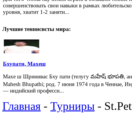
совершенствовать свои навыки в рамках любительско
уровня, хватит 1-2 заняти...
Лучшие теннисисты мира:
Бхупати, Махеш
Махе ш Шринивас Бху пати (телугу మహేష్ భూపతి, ан
Mahesh Bhupathi; род. 7 июня 1974 года в Ченнае, Ин
— индийский професси...
Главная
-
Турниры
- St.Pe