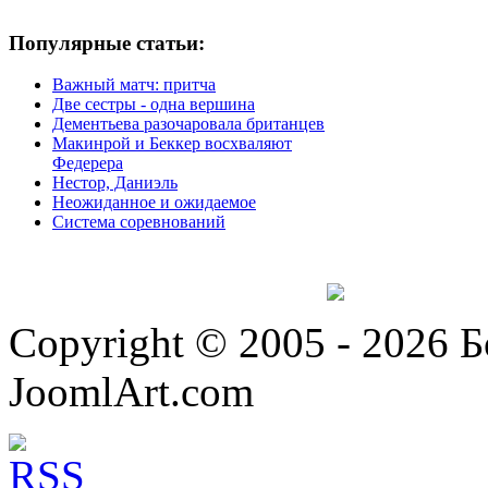
Популярные статьи:
Важный матч: притча
Две сестры - одна вершина
Дементьева разочаровала британцев
Макинрой и Беккер восхваляют
Федерера
Нестор, Даниэль
Неожиданное и ожидаемое
Система соревнований
Copyright © 2005 - 2026 
JoomlArt.com