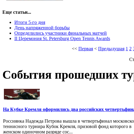
Еще статьи...
Итоги 5-го дня
День напряженной борьбы
Определились участники финальных матчей
II Церемония St. Petersburg Open Tennis Awards
<<
Первая
<
Предыдущая
1
2
Ст
События прошедших ту
На Кубке Кремля оформились два российских четвертьфин
Россиянка Надежда Петрова вышла в четвертьфинал московско
теннисного турнира Кубок Кремля, призовой фонд которого в
женском одиночном разряде сос...