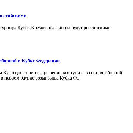
российскими
турнира Кубок Кремля оба финала будут российскими.
сборной в Кубке Федерации
на Кузнецова приняла решение выступить в составе сборной
в первом раунде розыгрыша Кубка Ф...