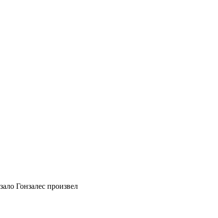
ало Гонзалес произвел