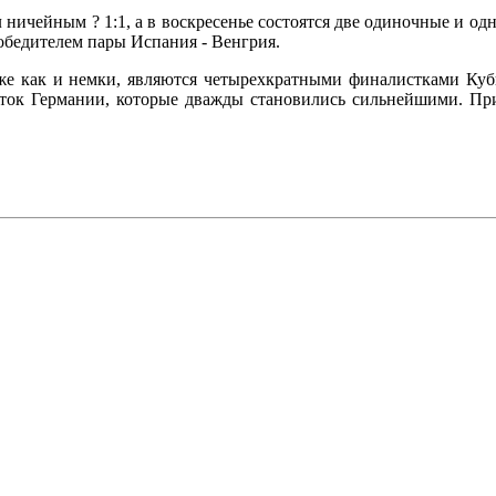
л ничейным ? 1:1, а в воскресенье состоятся две одиночные и одн
победителем пары Испания - Венгрия.
же как и немки, являются четырехкратными финалистками Куб
сток Германии, которые дважды становились сильнейшими. При