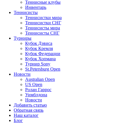
Теннисные клубы
Инвентарь
Теннисисты
Теннисистки мира
Теннисистки СНГ
Теннисисты мира
Теннисисты СНГ
Турниры
Кубок Дэвиса
Кубок Кремля
Кубок Федерации
Кубок Хопмана
Турнир Sony
St.Petersburg Open
Новости
Australian Open
US Open
Ролан Гаррос
Уимблдона
Новости
Добавить статью
Обратная связь
Наш каталог
Блог