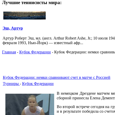
Лучшие теннисисты мира:
Эш, Артур
Артур Роберт Эш, мл. (англ. Arthur Robert Ashe, Jr.; 10 июля 
февраля 1993, Нью-Йорк) — известный афр...
Главная
-
Кубок Федерации
- Кубок Федерации: немки сравнива
Кубок Федерации: немки сравнивают счет в матче с Россией
Турниры
-
Кубок Федерации
В немецком Дрездене матчем м
сборной принесла Елена Дементь
Во второй встрече сегодня на г
и в результате победила со счетом 