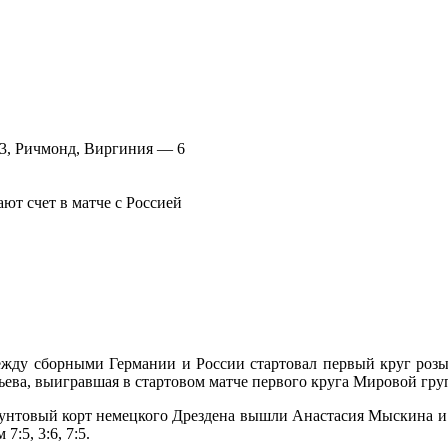
1943, Ричмонд, Виргиния — 6
ют счет в матче с Россией
ежду сборными Германии и России стартовал первый круг розы
ева, выигравшая в стартовом матче первого круга Мировой гру
рунтовый корт немецкого Дрездена вышли Анастасия Мыскина и 
7:5, 3:6, 7:5.