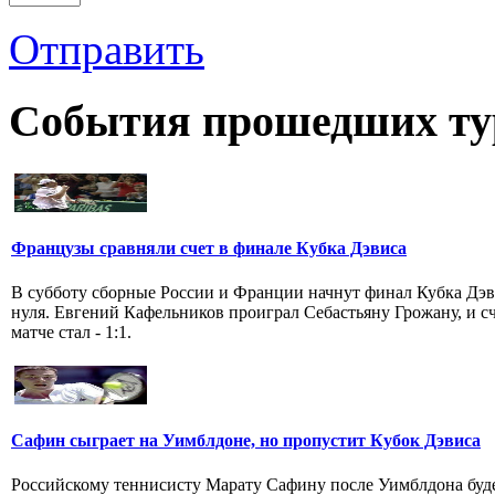
Отправить
События прошедших ту
Французы сравняли счет в финале Кубка Дэвиса
В субботу сборные России и Франции начнут финал Кубка Дэв
нуля. Евгений Кафельников проиграл Себастьяну Грожану, и сч
матче стал - 1:1.
Сафин сыграет на Уимблдоне, но пропустит Кубок Дэвиса
Российскому теннисисту Марату Сафину после Уимблдона буд