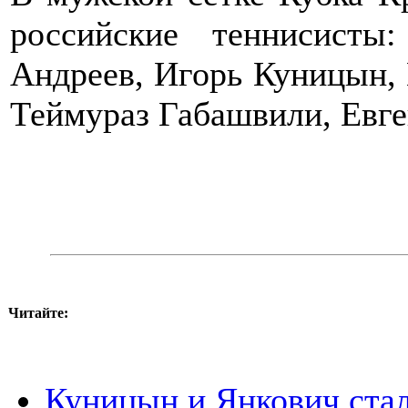
российские теннисисты
Андреев, Игорь Куницын
Теймураз Габашвили, Евге
Читайте:
Куницын и Янкович ста