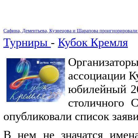
Сафина, Дементьева, Кузнецова и Шарапова проигнорировали
Турниры
-
Кубок Кремля
Организатор
ассоциации К
юбилейный 20
столичного 
опубликовали список заяв
В нем не значатся имен