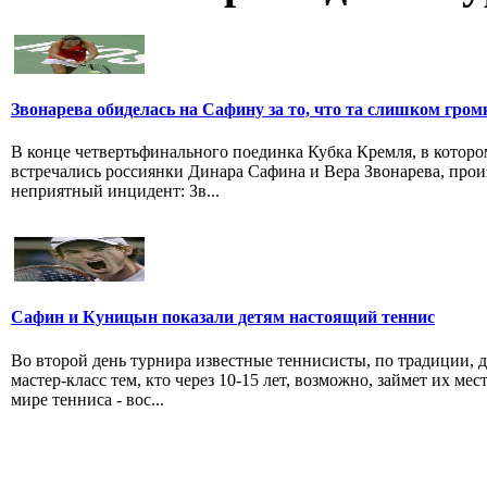
Звонарева обиделась на Сафину за то, что та слишком гром
В конце четвертьфинального поединка Кубка Кремля, в которо
встречались россиянки Динара Сафина и Вера Звонарева, про
неприятный инцидент: Зв...
Сафин и Куницын показали детям настоящий теннис
Во второй день турнира известные теннисисты, по традиции, 
мастер-класс тем, кто через 10-15 лет, возможно, займет их мес
мире тенниса - вос...