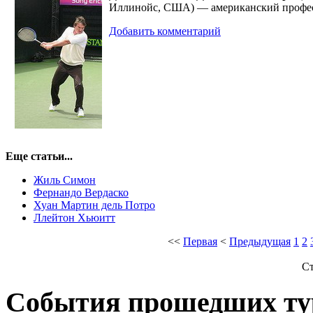
Иллинойс, США) — американский професс
Добавить комментарий
Еще статьи...
Жиль Симон
Фернандо Вердаско
Хуан Мартин дель Потро
Ллейтон Хьюитт
<<
Первая
<
Предыдущая
1
2
Ст
События прошедших ту