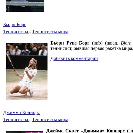
Бьорн Борг
Теннисисты
-
Теннисисты мира
Бьорн Руне Борг
(info) (швед.
Björn
теннисист, бывшая первая ракетка мира
Добавить комментарий
Джимми Коннорс
Теннисисты
-
Теннисисты мира
Джеймс Скотт «Джимми» Коннорс
(ан