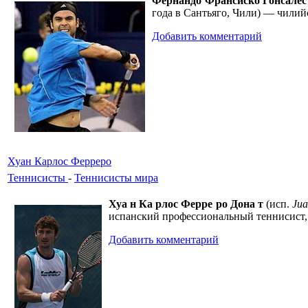
Фернандо Франсиско Гонсале
года в Сантьяго, Чили) — чили
Добавить комментарий
Хуан Карлос Ферреро
Теннисисты
-
Теннисисты мира
Хуа н Ка рлос Ферре ро Дона т
(исп.
Jua
испанский профессиональный теннисист, 
Добавить комментарий