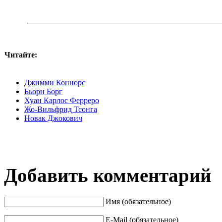
Читайте:
Джимми Коннорс
Бьорн Борг
Хуан Карлос Ферреро
Жо-Вильфрид Тсонга
Новак Джокович
Добавить комментарий
Имя (обязательное)
E-Mail (обязательное)