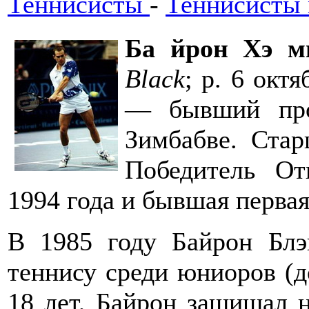
Теннисисты
-
Теннисисты
Ба йрон Хэ м
Black
; р. 6 окт
— бывший про
Зимбабве. Ста
Победитель От
1994 года и бывшая первая
В 1985 году Байрон Бл
теннису среди юниоров (до
18 лет, Байрон защищал 