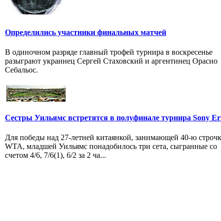
Определились участники финальных матчей
В одиночном разряде главный трофей турнира в воскресенье
разыграют украинец Сергей Стаховский и аргентинец Орасио
Себальос.
Сестры Уильямс встретятся в полуфинале турнира Sony Eri
Для победы над 27-летней китаянкой, занимающей 40-ю строч
WTA, младшей Уильямс понадобилось три сета, сыгранные со
счетом 4/6, 7/6(1), 6/2 за 2 ча...