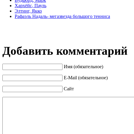
Вудфорд, Марк
Хархёйс, Пауль
Элтинг, Якко
Рафаэль Надаль- мегазвезда большого тенниса
Добавить комментарий
Имя (обязательное)
E-Mail (обязательное)
Сайт