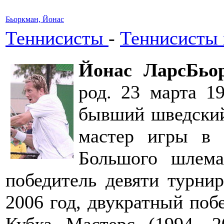
Бьоркман, Йонас
Теннисисты
-
Теннисисты
Йонас ЛарсБьо
род. 23 марта 1
бывший шведский
мастер игры в п
Большого шлема
победитель девяти турни
2006 год, двукратный поб
Кубка Мастерс (1994, 2