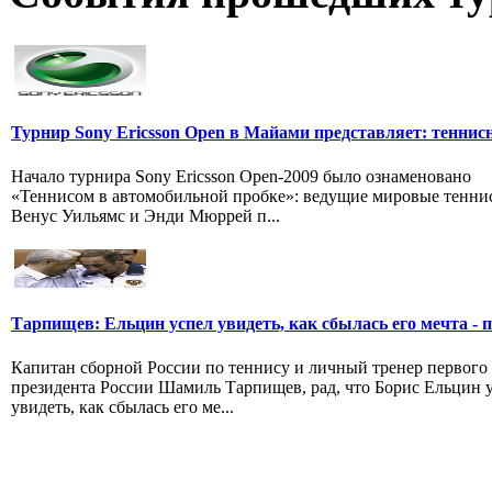
Турнир Sony Ericsson Open в Майами представляет: тенни
Начало турнира Sony Ericsson Open-2009 было ознаменовано
«Теннисом в автомобильной пробке»: ведущие мировые тенни
Венус Уильямс и Энди Мюррей п...
Тарпищев: Ельцин успел увидеть, как сбылась его мечта - п
Капитан сборной России по теннису и личный тренер первого
президента России Шамиль Тарпищев, рад, что Борис Ельцин 
увидеть, как сбылась его ме...