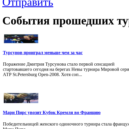
Отправить
События прошедших ту
Турсунов проиграл меньше чем за час
Поражение Дмитрия Турсунова стало первой сенсацией
стартовавшего сегодня на берегах Невы турнира Мировой сер
АТР St.Petersburg Open-2008. Хотя соп...
Мари Пирс увозит Кубок Кремля во Францию
Победительницей женского одиночного турнира стала францу