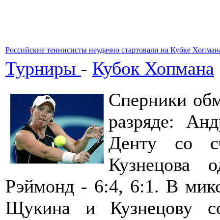
Российские теннисисты неудачно стартовали на Кубке Хопман
Турниры
-
Кубок Хопмана
Сперники обм
разряде: Ан
Денту со с
Кузнецова 
Рэймонд - 6:4, 6:1. В ми
Щукина и Кузнецову со