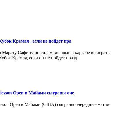
убок Кремля , если не пойдет пра
о Марату Сафину по силам впервые в карьере выиграть
бок Кремля, если он не пойдет празд...
ricsson Open в Майами сыграны оче
csson Open в Майами (США) сыграны очередные матчи.