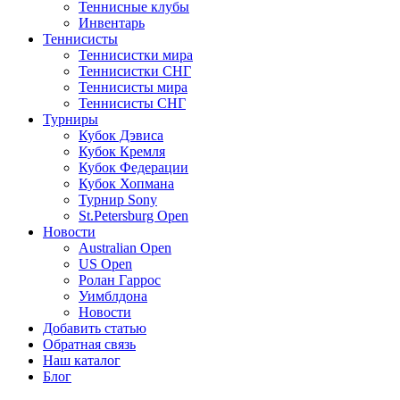
Теннисные клубы
Инвентарь
Теннисисты
Теннисистки мира
Теннисистки СНГ
Теннисисты мира
Теннисисты СНГ
Турниры
Кубок Дэвиса
Кубок Кремля
Кубок Федерации
Кубок Хопмана
Турнир Sony
St.Petersburg Open
Новости
Australian Open
US Open
Ролан Гаррос
Уимблдона
Новости
Добавить статью
Обратная связь
Наш каталог
Блог