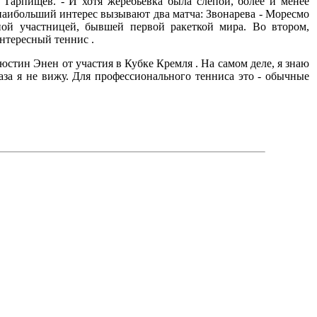
Тарпищев. - И хотя жеребьевка была слепой, более и менее
 наибольший интерес вызывают два матча: Звонарева - Моресмо
ной участницей, бывшей первой ракеткой мира. Во втором,
интересный теннис .
тин Энен от участия в Кубке Кремля . На самом деле, я знаю
аза я не вижу. Для профессионального тенниса это - обычные