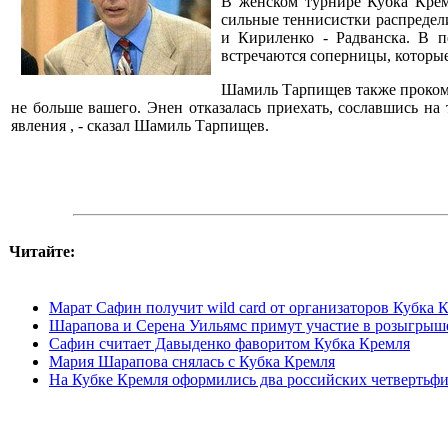
В женском турнире Кубка Крем
сильные теннисистки распредели
и Кириленко - Радванска. В п
встречаются соперницы, которые
Шамиль Тарпищев также прокомм
не больше вашего. Энен отказалась приехать, сославшись на
явления , - сказал Шамиль Тарпищев.
Читайте:
Марат Сафин получит wild card от организаторов Кубка 
Шарапова и Серена Уильямс примут участие в розыгрыш
Сафин считает Давыденко фаворитом Кубка Кремля
Мария Шарапова снялась с Кубка Кремля
На Кубке Кремля оформились два российских четвертьф