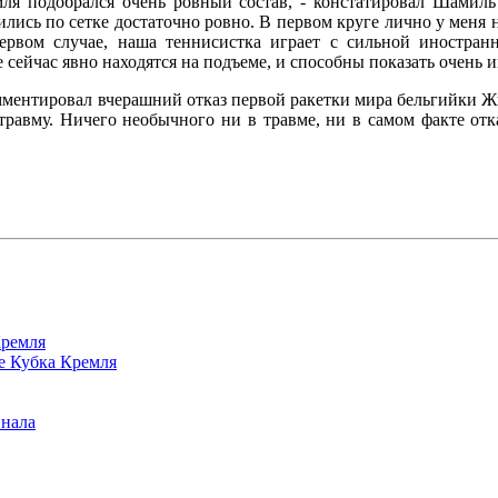
ля подобрался очень ровный состав, - констатировал Шамиль 
лись по сетке достаточно ровно. В первом круге лично у меня
ервом случае, наша теннисистка играет с сильной иностран
 сейчас явно находятся на подъеме, и способны показать очень 
ентировал вчерашний отказ первой ракетки мира бельгийки Жюс
 травму. Ничего необычного ни в травме, ни в самом факте отк
Кремля
е Кубка Кремля
инала