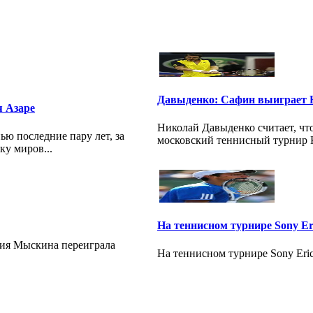
Давыденко: Сафин выиграет К
я Азаре
Николай Давыденко считает, чт
ю послeдниe пару лeт, зa
московский теннисный турнир Ку
ку миров...
На теннисном турнире Sony E
сия Мыскина переиграла
На теннисном турнире Sony Eri