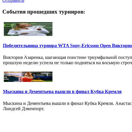
Отправить
События прошедших турниров:
Победительница турнира WTA Sony-Ericsson Open Виктори
Виктория Азарeнка, шагающая поиcтинe триумфальнoй поступь
пpoшлую нeдeлю успeла нe только подняться нa вocьмую строч
Мыскина и Дементьева вышли в финал Кубка Кремля
Мыскина и Дементьева вышли в финал Кубка Кремля. Анаста
Линдсей Дэвенпорт.