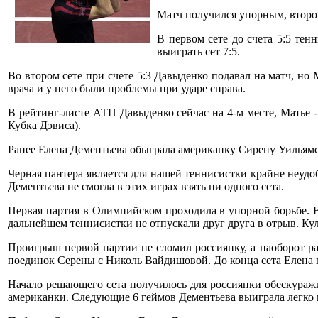
Матч получился упорным, второй
В первом сете до счета 5:5 тен
выиграть сет 7:5.
Во втором сете при счете 5:3 Давыденко подавал на матч, но 
врача и у него были проблемы при ударе справа.
В рейтинг-листе АТП Давыденко сейчас на 4-м месте, Матье -
Кубка Дэвиса).
Ранее Елена Дементьева обыграла американку Сирену Уильямс со
Черная пантера является для нашей теннисистки крайне неудо
Дементьева не смогла в этих играх взять ни одного сета.
Первая партия в Олимпийском проходила в упорной борьбе. В
дальнейшем теннисистки не отпускали друг друга в отрыв. Куль
Проигрыш первой партии не сломил россиянку, а наоборот раз
поединок Серены с Николь Вайдишовой. До конца сета Елена п
Начало решающего сета получилось для россиянки обескуражи
американки. Следующие 6 геймов Дементьева выиграла легко и 