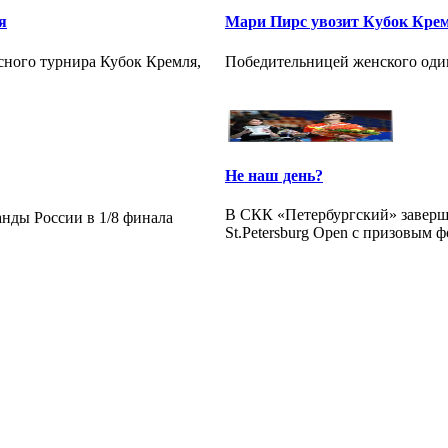
я
Мари Пирс увозит Кубок Кре
сного турнира Кубок Кремля,
Победительницей женского оди
Не наш день?
В СКК «Петербургский» заверш
анды России в 1/8 финала
St.Petersburg Open с призовым ф