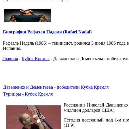
Биография Рафаэля Надаля (Rafael Nadal)
Рафаэль Надаль (1986) – теннисист, родился 3 июня 1986 года 
Испания.
Главная
-
Кубок Кремля
- Давыденко и Дементьева - победител
Давыденко и Дементьева - победители Кубка Кремля
Турниры
-
Кубок Кремля
Россиянин Николай Давыденко 
миллион долларов США).
Сегодня посеянный под 1-м ном
(11:9).