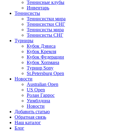
Теннисные клубы
Инвентарь
Теннисисты
Теннисистки мира
Теннисистки СНГ
Теннисисты мира
Теннисисты СНГ
Турниры
Кубок Дэвиса
Кубок Кремля
Кубок Федерации
Кубок Хопмана
Турнир Sony
St.Petersburg Open
Новости
Australian Open
US Open
Ролан Гаррос
Уимблдона
Новости
Добавить статью
Обратная связь
Наш каталог
Блог