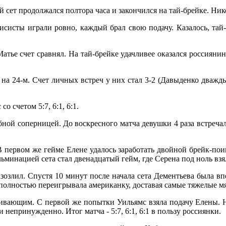
 сет продолжался полтора часа и закончился на тай-брейке. Ни
нисисты играли ровно, каждый брал свою подачу. Казалось, тай
Матье счет сравнял. На тай-брейке удачливее оказался россиянин
 на 24-м. Счет личных встреч у них стал 3-2 (Давыденко дважды
 счетом 5:7, 6:1, 6:1.
бной соперницей. До воскресного матча девушки 4 раза встреча
 первом же гейме Елене удалось заработать двойной брейк-поин
минацией сета стал двенадцатый гейм, где Серена под ноль взяла 
озлил. Спустя 10 минут после начала сета Дементьева была вп
олностью переигрывала американку, доставая самые тяжелые мяч
вающим. С первой же попытки Уильямс взяла подачу Елены. Но,
непринужденно. Итог матча - 5:7, 6:1, 6:1 в пользу россиянки.