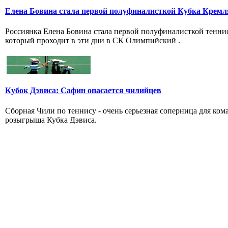
Елена Бовина стала первой полуфиналисткой Кубка Кремл
Россиянка Елена Бовина стала первой полуфиналисткой тенни
который проходит в эти дни в СК Олимпийский .
Кубок Дэвиса: Сафин опасается чилийцев
Сборная Чили по теннису - очень серьезная соперница для ком
розыгрыша Кубка Дэвиса.