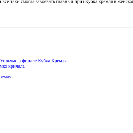
все-таки смогла завоевать главный приз Кубка кремля в женском
 Уильямс в финале Кубка Кремля
омко кричала
ремля