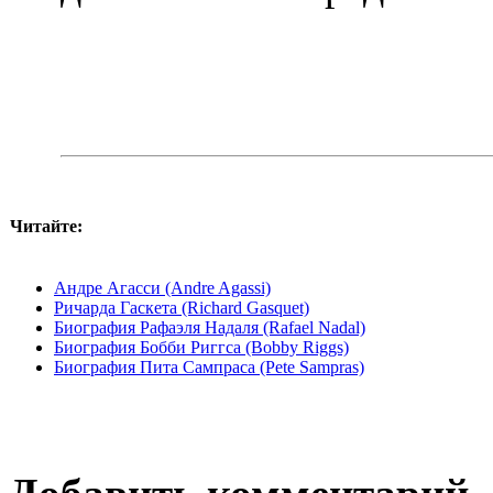
Читайте:
Андре Агасси (Andre Agassi)
Ричарда Гаскета (Richard Gasquet)
Биография Рафаэля Надаля (Rafael Nadal)
Биография Бобби Риггса (Bobby Riggs)
Биография Пита Сампраса (Pete Sampras)