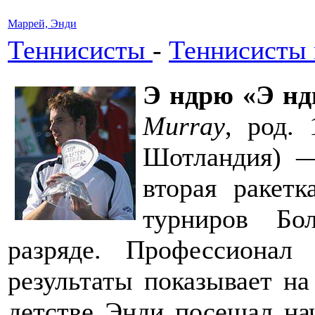
Маррей, Энди
Теннисисты
-
Теннисисты
Э ндрю «Э нд
Murray
, род. 
Шотландия) —
вторая ракет
турниров Бо
разряде. Профессиона
результаты показывает на
детстве Энди посещал на