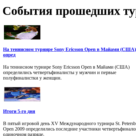
События прошедших ту
На теннисном турнире Sony Ericsson Open в Майами (США)
опред
На теннисном турнире Sony Ericsson Open в Майами (США)
определились четвертьфиналисты у мужчин и первые
полуфиналистки у женщин.
Итоги 5-го дня
В пятый игровой день XV Международного турнира St. Petersb
Open 2009 определились последние участники четвертьфинало
одиночном разряде.