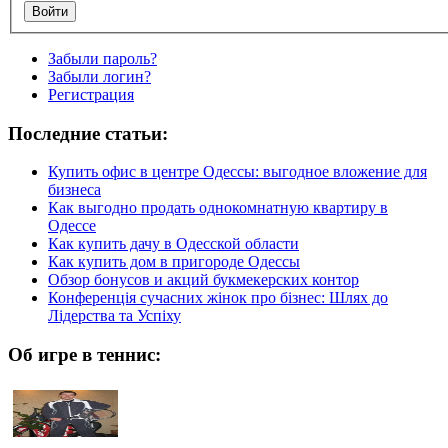
Забыли пароль?
Забыли логин?
Регистрация
Последние статьи:
Купить офис в центре Одессы: выгодное вложение для
бизнеса
Как выгодно продать однокомнатную квартиру в
Одессе
Как купить дачу в Одесской области
Как купить дом в пригороде Одессы
Обзор бонусов и акций букмекерских контор
Конференція сучасних жінок про бізнес: Шлях до
Лідерства та Успіху
Об игре в теннис: