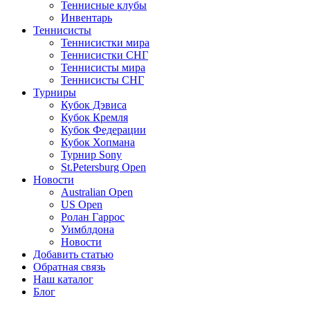
Теннисные клубы
Инвентарь
Теннисисты
Теннисистки мира
Теннисистки СНГ
Теннисисты мира
Теннисисты СНГ
Турниры
Кубок Дэвиса
Кубок Кремля
Кубок Федерации
Кубок Хопмана
Турнир Sony
St.Petersburg Open
Новости
Australian Open
US Open
Ролан Гаррос
Уимблдона
Новости
Добавить статью
Обратная связь
Наш каталог
Блог